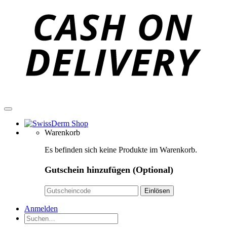
D
Warenkorb
Es befinden sich keine Produkte im Warenkorb.
Gutschein hinzufügen
(Optional)
Anmelden
Suchen
nach: