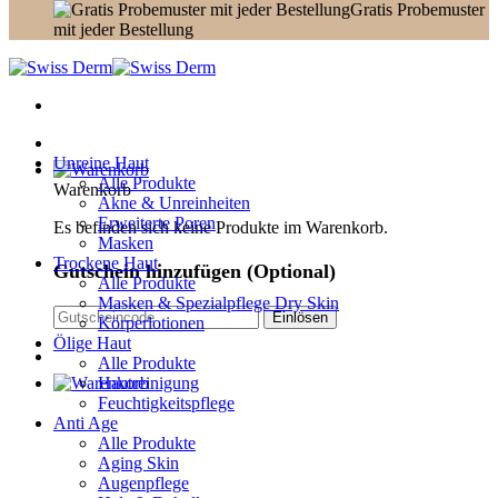
Gratis Probemuster
mit jeder Bestellung
Unreine Haut
Alle Produkte
Warenkorb
Akne & Unreinheiten
Erweiterte Poren
Es befinden sich keine Produkte im Warenkorb.
Masken
Trockene Haut
Gutschein hinzufügen
(Optional)
Alle Produkte
Masken & Spezialpflege Dry Skin
Körperlotionen
Ölige Haut
Alle Produkte
Hautreinigung
Feuchtigkeitspflege
Anti Age
Alle Produkte
Aging Skin
Augenpflege