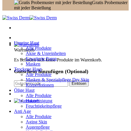
Gratis Probemuster
mit jeder Bestellung
Unreine Haut
Alle Produkte
Warenkorb
Akne & Unreinheiten
Erweiterte Poren
Es befinden sich keine Produkte im Warenkorb.
Masken
Trockene Haut
Gutschein hinzufügen
(Optional)
Alle Produkte
Masken & Spezialpflege Dry Skin
Körperlotionen
Ölige Haut
Alle Produkte
Hautreinigung
Feuchtigkeitspflege
Anti Age
Alle Produkte
Aging Skin
Augenpflege