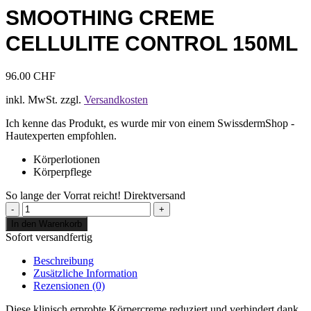
SMOOTHING CREME
CELLULITE CONTROL 150ML
96.00
CHF
inkl. MwSt.
zzgl.
Versandkosten
Ich kenne das Produkt, es wurde mir von einem SwissdermShop -
Hautexperten empfohlen.
Körperlotionen
Körperpflege
So lange der Vorrat reicht!
Direktversand
ZO
Skin
In den Warenkorb
Health
Sofort versandfertig
Body
Smoothing
Beschreibung
Creme
Zusätzliche Information
Cellulite
Rezensionen (0)
Control
150ml
Diese klinisch erprobte Körpercreme reduziert und verhindert dank