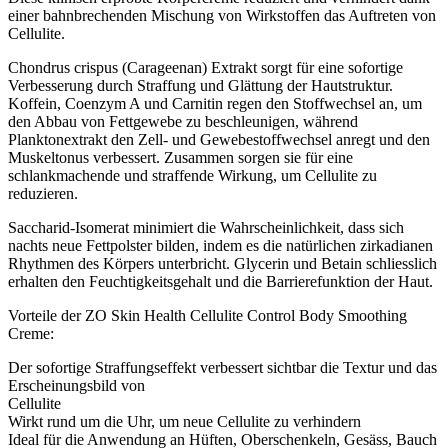
Menge
einer bahnbrechenden Mischung von Wirkstoffen das Auftreten von
Cellulite.
Chondrus crispus (Carageenan) Extrakt sorgt für eine sofortige
Verbesserung durch Straffung und Glättung der Hautstruktur.
Koffein, Coenzym A und Carnitin regen den Stoffwechsel an, um
den Abbau von Fettgewebe zu beschleunigen, während
Planktonextrakt den Zell- und Gewebestoffwechsel anregt und den
Muskeltonus verbessert. Zusammen sorgen sie für eine
schlankmachende und straffende Wirkung, um Cellulite zu
reduzieren.
Saccharid-Isomerat minimiert die Wahrscheinlichkeit, dass sich
nachts neue Fettpolster bilden, indem es die natürlichen zirkadianen
Rhythmen des Körpers unterbricht. Glycerin und Betain schliesslich
erhalten den Feuchtigkeitsgehalt und die Barrierefunktion der Haut.
Vorteile der ZO Skin Health Cellulite Control Body Smoothing
Creme:
Der sofortige Straffungseffekt verbessert sichtbar die Textur und das
Erscheinungsbild von
Cellulite
Wirkt rund um die Uhr, um neue Cellulite zu verhindern
Ideal für die Anwendung an Hüften, Oberschenkeln, Gesäss, Bauch