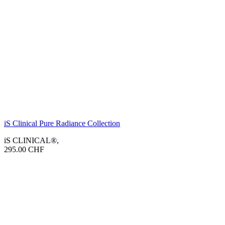
iS Clinical Pure Radiance Collection
iS CLINICAL®
,
295.00
CHF