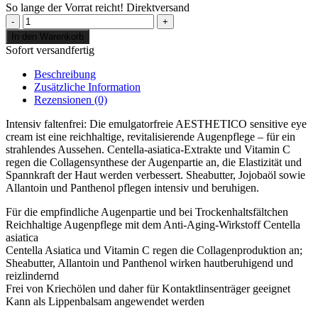
So lange der Vorrat reicht!
Direktversand
AESTHETICO
sensitive
In den Warenkorb
eye
Sofort versandfertig
cream
Menge
Beschreibung
Zusätzliche Information
Rezensionen (0)
Intensiv faltenfrei: Die emulgatorfreie AESTHETICO sensitive eye
cream ist eine reichhaltige, revitalisierende Augenpflege – für ein
strahlendes Aussehen. Centella-asiatica-Extrakte und Vitamin C
regen die Collagensynthese der Augenpartie an, die Elastizität und
Spannkraft der Haut werden verbessert. Sheabutter, Jojobaöl sowie
Allantoin und Panthenol pflegen intensiv und beruhigen.
Für die empfindliche Augenpartie und bei Trockenhaltsfältchen
Reichhaltige Augenpflege mit dem Anti-Aging-Wirkstoff Centella
asiatica
Centella Asiatica und Vitamin C regen die Collagenproduktion an;
Sheabutter, Allantoin und Panthenol wirken hautberuhigend und
reizlindernd
Frei von Kriechölen und daher für Kontaktlinsenträger geeignet
Kann als Lippenbalsam angewendet werden