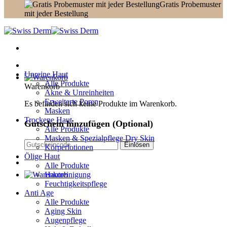
Gratis Probemuster
mit jeder Bestellung
Unreine Haut
Alle Produkte
Warenkorb
Akne & Unreinheiten
Erweiterte Poren
Es befinden sich keine Produkte im Warenkorb.
Masken
Trockene Haut
Gutschein hinzufügen
(Optional)
Alle Produkte
Masken & Spezialpflege Dry Skin
Körperlotionen
Ölige Haut
Alle Produkte
Hautreinigung
Feuchtigkeitspflege
Anti Age
Alle Produkte
Aging Skin
Augenpflege