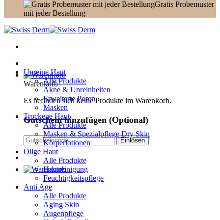
Gratis Probemuster
mit jeder Bestellung
Unreine Haut
Alle Produkte
Warenkorb
Akne & Unreinheiten
Erweiterte Poren
Es befinden sich keine Produkte im Warenkorb.
Masken
Trockene Haut
Gutschein hinzufügen
(Optional)
Alle Produkte
Masken & Spezialpflege Dry Skin
Körperlotionen
Ölige Haut
Alle Produkte
Hautreinigung
Feuchtigkeitspflege
Anti Age
Alle Produkte
Aging Skin
Augenpflege