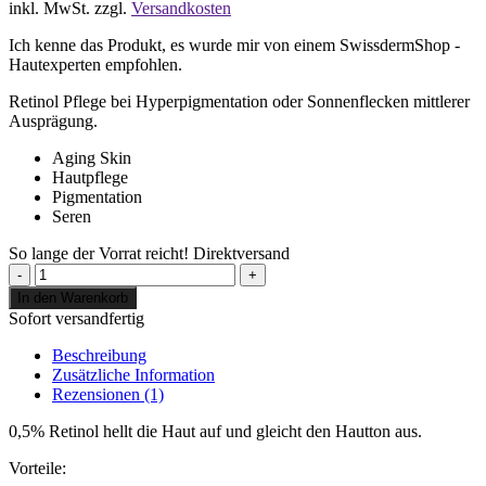
inkl. MwSt.
zzgl.
Versandkosten
Ich kenne das Produkt, es wurde mir von einem SwissdermShop -
Hautexperten empfohlen.
Retinol Pflege bei Hyperpigmentation oder Sonnenflecken mittlerer
Ausprägung.
Aging Skin
Hautpflege
Pigmentation
Seren
So lange der Vorrat reicht!
Direktversand
ZO
Skin
In den Warenkorb
Health
Sofort versandfertig
0.5%
Retinol
Beschreibung
Skin
Zusätzliche Information
Brightener
Rezensionen (1)
(50ml)
Menge
0,5% Retinol hellt die Haut auf und gleicht den Hautton aus.
Vorteile: