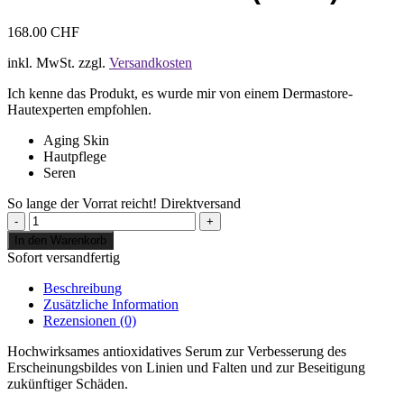
168.00
CHF
inkl. MwSt.
zzgl.
Versandkosten
Ich kenne das Produkt, es wurde mir von einem Dermastore-
Hautexperten empfohlen.
Aging Skin
Hautpflege
Seren
So lange der Vorrat reicht!
Direktversand
ZO
Skin
In den Warenkorb
Health
Sofort versandfertig
Daily
Power
Beschreibung
Defense
Zusätzliche Information
(50ml)
Rezensionen (0)
Menge
Hochwirksames antioxidatives Serum zur Verbesserung des
Erscheinungsbildes von Linien und Falten und zur Beseitigung
zukünftiger Schäden.