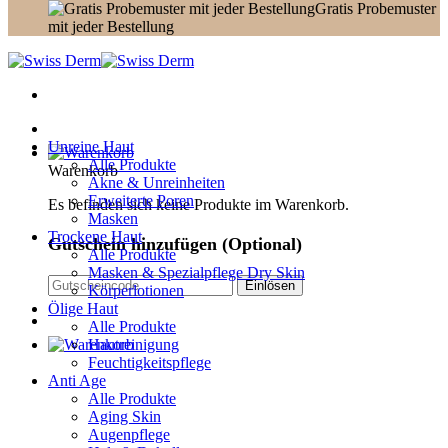
Gratis Probemuster
mit jeder Bestellung
Unreine Haut
Alle Produkte
Warenkorb
Akne & Unreinheiten
Erweiterte Poren
Es befinden sich keine Produkte im Warenkorb.
Masken
Trockene Haut
Gutschein hinzufügen
(Optional)
Alle Produkte
Masken & Spezialpflege Dry Skin
Körperlotionen
Ölige Haut
Alle Produkte
Hautreinigung
Feuchtigkeitspflege
Anti Age
Alle Produkte
Aging Skin
Augenpflege