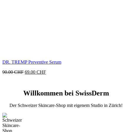
DR. TREMP Preventive Serum
Ursprünglicher
Aktueller
90.00
CHF
69.00
CHF
Preis
Preis
war:
ist:
90.00 CHF
69.00 CHF.
Willkommen bei SwissDerm
Der Schweizer Skincare-Shop mit eigenem Studio in Zürich!