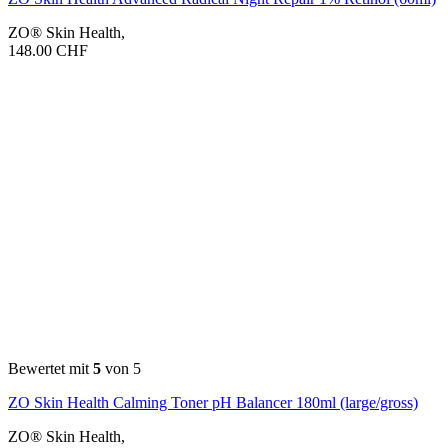
ZO® Skin Health
,
148.00
CHF
Bewertet mit
5
von 5
ZO Skin Health Calming Toner pH Balancer 180ml (large/gross)
ZO® Skin Health
,