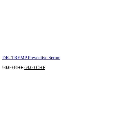
DR. TREMP Preventive Serum
Ursprünglicher
Aktueller
90.00
CHF
69.00
CHF
Preis
Preis
war:
ist:
90.00 CHF
69.00 CHF.