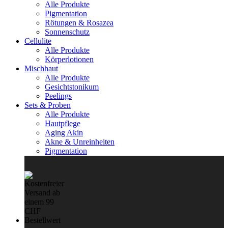
Alle Produkte
Pigmentation
Rötungen & Rosazea
Sonnenschutz
Cellulite
Alle Produkte
Körperlotionen
Mischhaut
Alle Produkte
Gesichtstonikum
Peelings
Sets & Proben
Alle Produkte
Hautpflege
Aging Akin
Akne & Unreinheiten
Pigmentation