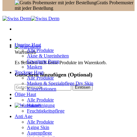
Gratis Probemuster
mit jeder Bestellung
Unreine Haut
Alle Produkte
Warenkorb
Akne & Unreinheiten
Erweiterte Poren
Es befinden sich keine Produkte im Warenkorb.
Masken
Trockene Haut
Gutschein hinzufügen
(Optional)
Alle Produkte
Masken & Spezialpflege Dry Skin
Körperlotionen
Ölige Haut
Alle Produkte
Hautreinigung
Feuchtigkeitspflege
Anti Age
Alle Produkte
Aging Skin
Augenpflege