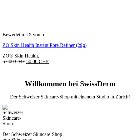
Bewertet mit
5
von 5
ZO Skin Health Instant Pore Refiner (29g)
ZO® Skin Health
,
Ursprünglicher
Aktueller
57.00
CHF
50.00
CHF
Preis
Preis
war:
ist:
57.00 CHF
50.00 CHF.
Willkommen bei SwissDerm
Der Schweizer Skincare-Shop mit eigenem Studio in Zürich!
Der Schweizer Skincare-Shop
von Skinexperts