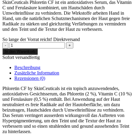
SkinCeuticals Phloretin CF ist ein antioxidatives Serum, das Vitamin
C und Ferulasäure kombiniert, um Hautschäden durch
Umwelteinflüsse zu verhindern. Die Wirkstoffe arbeiten Hand in
Hand, um die natürlichen Schutzmechanismen der Haut gegen freie
Radikale zu stärken und gleichzeitig Verfärbungen zu vermindern
und den Teint und die Textur der Haut zu verbessern.
So lange der Vorrat reicht!
Direktversand
SkinCeuticals
Phlorentin
In den Warenkorb
CF
Sofort versandfertig
mit
2%
Beschreibung
Phloretin,
Zusätzliche Information
30ml
Rezensionen (0)
Menge
Phloretin CF by SkinCeuticals ist ein topisch anzuwendendes,
antioxidatives Gesichtsserum, das Phloretin (2 %), Vitamin C (10 %)
und Ferulasäure (0,5 %) enthält. Bei Anwendung auf der Haut
neutralisiert es freie Radikale auf der Hautoberfläche, um dazu
beizutragen, Hautschäden durch Umwelteinflüsse zu verhindern.
Das Serum verringert ausserdem wirkungsvoll das Auftreten von
Hyperpigmentierung, um den Teint und die Textur der Haut zu
verbessern und so einen strahlenden und gesund aussehenden Teint
zu hinterlassen.