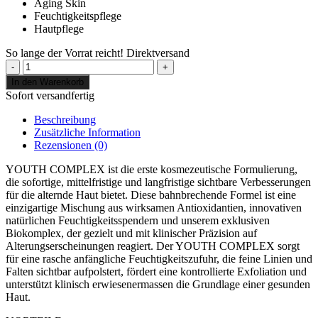
Aging Skin
Feuchtigkeitspflege
Hautpflege
So lange der Vorrat reicht!
Direktversand
iS
Clinical
In den Warenkorb
Youth
Sofort versandfertig
Complex
Menge
Beschreibung
Zusätzliche Information
Rezensionen (0)
YOUTH COMPLEX ist die erste kosmezeutische Formulierung,
die sofortige, mittelfristige und langfristige sichtbare Verbesserungen
für die alternde Haut bietet. Diese bahnbrechende Formel ist eine
einzigartige Mischung aus wirksamen Antioxidantien, innovativen
natürlichen Feuchtigkeitsspendern und unserem exklusiven
Biokomplex, der gezielt und mit klinischer Präzision auf
Alterungserscheinungen reagiert. Der YOUTH COMPLEX sorgt
für eine rasche anfängliche Feuchtigkeitszufuhr, die feine Linien und
Falten sichtbar aufpolstert, fördert eine kontrollierte Exfoliation und
unterstützt klinisch erwiesenermassen die Grundlage einer gesunden
Haut.