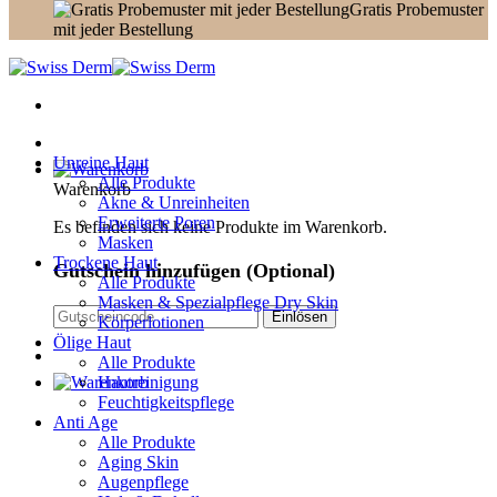
Gratis Probemuster
mit jeder Bestellung
Unreine Haut
Alle Produkte
Warenkorb
Akne & Unreinheiten
Erweiterte Poren
Es befinden sich keine Produkte im Warenkorb.
Masken
Trockene Haut
Gutschein hinzufügen
(Optional)
Alle Produkte
Masken & Spezialpflege Dry Skin
Körperlotionen
Ölige Haut
Alle Produkte
Hautreinigung
Feuchtigkeitspflege
Anti Age
Alle Produkte
Aging Skin
Augenpflege