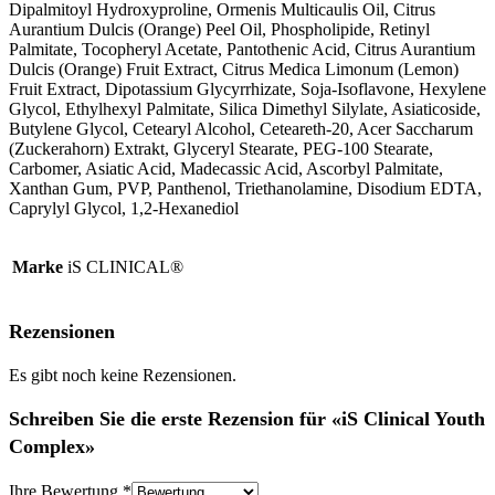
Dipalmitoyl Hydroxyproline, Ormenis Multicaulis Oil, Citrus
Aurantium Dulcis (Orange) Peel Oil, Phospholipide, Retinyl
Palmitate, Tocopheryl Acetate, Pantothenic Acid, Citrus Aurantium
Dulcis (Orange) Fruit Extract, Citrus Medica Limonum (Lemon)
Fruit Extract, Dipotassium Glycyrrhizate, Soja-Isoflavone, Hexylene
Glycol, Ethylhexyl Palmitate, Silica Dimethyl Silylate, Asiaticoside,
Butylene Glycol, Cetearyl Alcohol, Ceteareth-20, Acer Saccharum
(Zuckerahorn) Extrakt, Glyceryl Stearate, PEG-100 Stearate,
Carbomer, Asiatic Acid, Madecassic Acid, Ascorbyl Palmitate,
Xanthan Gum, PVP, Panthenol, Triethanolamine, Disodium EDTA,
Caprylyl Glycol, 1,2-Hexanediol
Marke
iS CLINICAL®
Rezensionen
Es gibt noch keine Rezensionen.
Schreiben Sie die erste Rezension für «iS Clinical Youth
Complex»
Ihre Bewertung
*