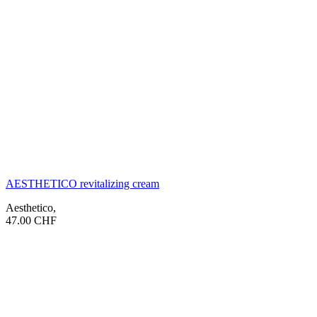
AESTHETICO revitalizing cream
Aesthetico
,
47.00
CHF