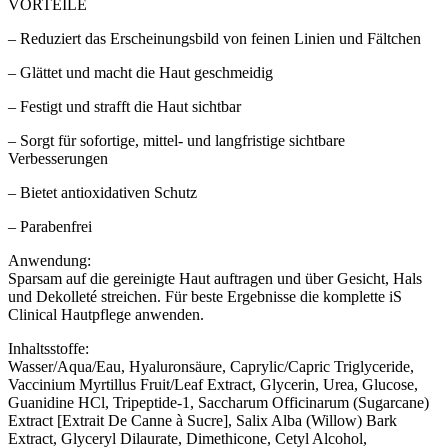
VORTEILE
– Reduziert das Erscheinungsbild von feinen Linien und Fältchen
– Glättet und macht die Haut geschmeidig
– Festigt und strafft die Haut sichtbar
– Sorgt für sofortige, mittel- und langfristige sichtbare
Verbesserungen
– Bietet antioxidativen Schutz
– Parabenfrei
Anwendung:
Sparsam auf die gereinigte Haut auftragen und über Gesicht, Hals
und Dekolleté streichen. Für beste Ergebnisse die komplette iS
Clinical Hautpflege anwenden.
Inhaltsstoffe:
Wasser/Aqua/Eau, Hyaluronsäure, Caprylic/Capric Triglyceride,
Vaccinium Myrtillus Fruit/Leaf Extract, Glycerin, Urea, Glucose,
Guanidine HCl, Tripeptide-1, Saccharum Officinarum (Sugarcane)
Extract [Extrait De Canne à Sucre], Salix Alba (Willow) Bark
Extract, Glyceryl Dilaurate, Dimethicone, Cetyl Alcohol,