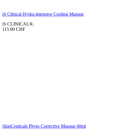
iS Clinical Hydra-Intensive Cooling Masque
iS CLINICAL®
,
115.00
CHF
SkinCeuticals Phyto Corrective Masque 60ml