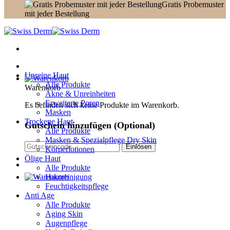
Gratis Probemuster
mit jeder Bestellung
Unreine Haut
Alle Produkte
Warenkorb
Akne & Unreinheiten
Erweiterte Poren
Es befinden sich keine Produkte im Warenkorb.
Masken
Trockene Haut
Gutschein hinzufügen
(Optional)
Alle Produkte
Masken & Spezialpflege Dry Skin
Körperlotionen
Ölige Haut
Alle Produkte
Hautreinigung
Feuchtigkeitspflege
Anti Age
Alle Produkte
Aging Skin
Augenpflege