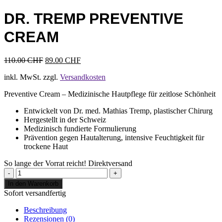
DR. TREMP PREVENTIVE
CREAM
Ursprünglicher
Aktueller
110.00
CHF
89.00
CHF
Preis
Preis
inkl. MwSt.
zzgl.
Versandkosten
war:
ist:
110.00 CHF
89.00 CHF.
Preventive Cream – Medizinische Hautpflege für zeitlose Schönheit
Entwickelt von Dr. med. Mathias Tremp, plastischer Chirurg
Hergestellt in der Schweiz
Medizinisch fundierte Formulierung
Prävention gegen Hautalterung, intensive Feuchtigkeit für
trockene Haut
So lange der Vorrat reicht!
Direktversand
DR.
TREMP
In den Warenkorb
Preventive
Sofort versandfertig
Cream
Menge
Beschreibung
Rezensionen (0)