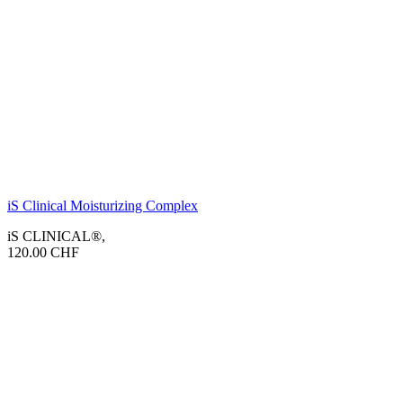
iS Clinical Moisturizing Complex
iS CLINICAL®
,
120.00
CHF