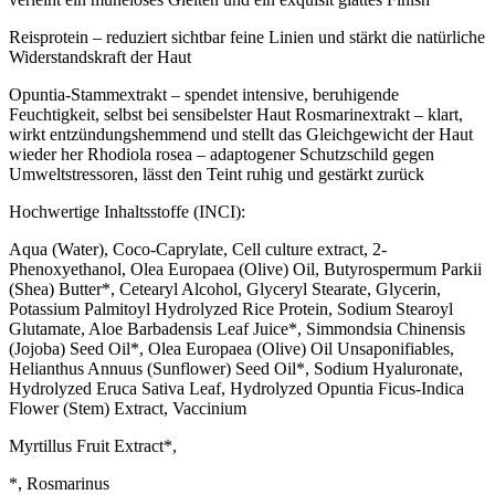
Reisprotein – reduziert sichtbar feine Linien und stärkt die natürliche
Widerstandskraft der Haut
Opuntia-Stammextrakt – spendet intensive, beruhigende
Feuchtigkeit, selbst bei sensibelster Haut Rosmarinextrakt – klart,
wirkt entzündungshemmend und stellt das Gleichgewicht der Haut
wieder her Rhodiola rosea – adaptogener Schutzschild gegen
Umweltstressoren, lässt den Teint ruhig und gestärkt zurück
Hochwertige Inhaltsstoffe (INCI):
Aqua (Water), Coco-Caprylate, Cell culture extract, 2-
Phenoxyethanol, Olea Europaea (Olive) Oil, Butyrospermum Parkii
(Shea) Butter*, Cetearyl Alcohol, Glyceryl Stearate, Glycerin,
Potassium Palmitoyl Hydrolyzed Rice Protein, Sodium Stearoyl
Glutamate, Aloe Barbadensis Leaf Juice*, Simmondsia Chinensis
(Jojoba) Seed Oil*, Olea Europaea (Olive) Oil Unsaponifiables,
Helianthus Annuus (Sunflower) Seed Oil*, Sodium Hyaluronate,
Hydrolyzed Eruca Sativa Leaf, Hydrolyzed Opuntia Ficus-Indica
Flower (Stem) Extract, Vaccinium
Myrtillus Fruit Extract*,
*, Rosmarinus