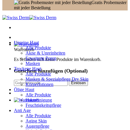
Gratis Probemuster
mit jeder Bestellung
Unreine Haut
Alle Produkte
Warenkorb
Akne & Unreinheiten
Erweiterte Poren
Es befinden sich keine Produkte im Warenkorb.
Masken
Trockene Haut
Gutschein hinzufügen
(Optional)
Alle Produkte
Masken & Spezialpflege Dry Skin
Körperlotionen
Ölige Haut
Alle Produkte
Hautreinigung
Feuchtigkeitspflege
Anti Age
Alle Produkte
Aging Skin
Augenpflege