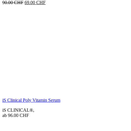
Ursprünglicher
Aktueller
90.00
CHF
69.00
CHF
Preis
Preis
war:
ist:
90.00 CHF
69.00 CHF.
iS Clinical Poly Vitamin Serum
iS CLINICAL®
,
ab
96.00
CHF