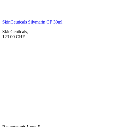
SkinCeuticals Silymarin CF 30ml
SkinCeuticals
,
123.00
CHF
Bewertet mit
5
von 5