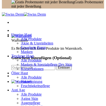
Gratis Probemuster
mit jeder Bestellung
Unreine Haut
Alle Produkte
Warenkorb
Akne & Unreinheiten
Erweiterte Poren
Es befinden sich keine Produkte im Warenkorb.
Masken
Trockene Haut
Gutschein hinzufügen
(Optional)
Alle Produkte
Masken & Spezialpflege Dry Skin
Körperlotionen
Ölige Haut
Alle Produkte
Hautreinigung
Feuchtigkeitspflege
Anti Age
Alle Produkte
Aging Skin
Augenpflege