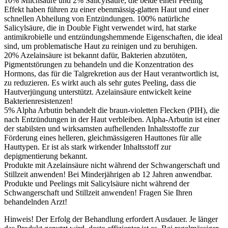
10% Milchsäure und 2% Salicylsäure, die beide einen Peeling
Effekt haben führen zu einer ebenmässig-glatten Haut und einer
schnellen Abheilung von Entzündungen. 100% natürliche
Salicylsäure, die in Double Fight verwendet wird, hat starke
antimikrobielle und entzündungshemmende Eigenschaften, die ideal
sind, um problematische Haut zu reinigen und zu beruhigen.
20% Azelainsäure ist bekannt dafür, Bakterien abzutöten,
Pigmentstörungen zu behandeln und die Konzentration des
Hormons, das für die Talgrekretion aus der Haut verantwortlich ist,
zu reduzieren. Es wirkt auch als sehr gutes Peeling, dass die
Hautverjüngung unterstützt. Azelainsäure entwickelt keine
Bakterienresistenzen!
5% Alpha Arbutin behandelt die braun-violetten Flecken (PIH), die
nach Entzündungen in der Haut verbleiben. Alpha-Arbutin ist einer
der stabilsten und wirksamsten aufhellenden Inhaltsstoffe zur
Förderung eines helleren, gleichmässigeren Hauttones für alle
Hauttypen. Er ist als stark wirkender Inhaltsstoff zur
depigmentierung bekannt.
Produkte mit Azelainsäure nicht während der Schwangerschaft und
Stillzeit anwenden! Bei Minderjährigen ab 12 Jahren anwendbar.
Produkte und Peelings mit Salicylsäure nicht während der
Schwangerschaft und Stillzeit anwenden! Fragen Sie Ihren
behandelnden Arzt!
Hinweis! Der Erfolg der Behandlung erfordert Ausdauer. Je länger