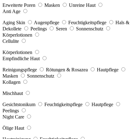
Erweiterte Poren
Masken
Unreine Haut
Anti Age
Aging Skin
Augenpflege
Feuchtigkeitspflege
Hals &
Dekollete
Peelings
Seren
Sonnenschutz
Körperlotionen
Cellulite
Körperlotionen
Empfindliche Haut
Reinigungspflege
Rötungen & Rosazea
Hautpflege
Masken
Sonnenschutz
Kollagen
Mischhaut
Gesichtstonikum
Feuchtigkeitspflege
Hautpflege
Peelings
Night Care
Ölige Haut