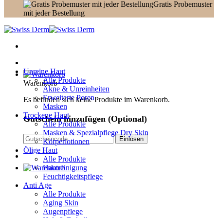
Gratis Probemuster
mit jeder Bestellung
Unreine Haut
Alle Produkte
Warenkorb
Akne & Unreinheiten
Erweiterte Poren
Es befinden sich keine Produkte im Warenkorb.
Masken
Trockene Haut
Gutschein hinzufügen
(Optional)
Alle Produkte
Masken & Spezialpflege Dry Skin
Körperlotionen
Ölige Haut
Alle Produkte
Hautreinigung
Feuchtigkeitspflege
Anti Age
Alle Produkte
Aging Skin
Augenpflege