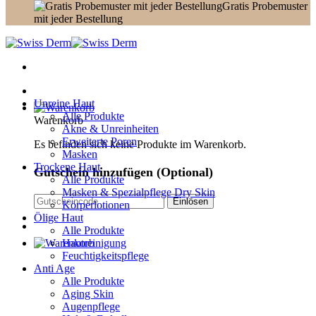
Gratis Probemuster
mit jeder Bestellung
Unreine Haut
Alle Produkte
Warenkorb
Akne & Unreinheiten
Erweiterte Poren
Es befinden sich keine Produkte im Warenkorb.
Masken
Trockene Haut
Gutschein hinzufügen
(Optional)
Alle Produkte
Masken & Spezialpflege Dry Skin
Körperlotionen
Ölige Haut
Alle Produkte
Hautreinigung
Feuchtigkeitspflege
Anti Age
Alle Produkte
Aging Skin
Augenpflege