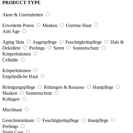
PRODUCT TYPE
Akne & Unreinheiten
Erweiterte Poren
Masken
Unreine Haut
Anti Age
Aging Skin
Augenpflege
Feuchtigkeitspflege
Hals &
Dekollete
Peelings
Seren
Sonnenschutz
Körperlotionen
Cellulite
Körperlotionen
Empfindliche Haut
Reinigungspflege
Rötungen & Rosazea
Hautpflege
Masken
Sonnenschutz
Kollagen
Mischhaut
Gesichtstonikum
Feuchtigkeitspflege
Hautpflege
Peelings
Night Care