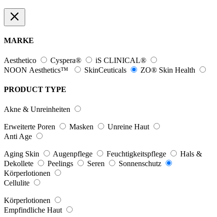
MARKE
Aesthetico
Cyspera®
iS CLINICAL®
NOON Aesthetics™
SkinCeuticals
ZO® Skin Health
PRODUCT TYPE
Akne & Unreinheiten
Erweiterte Poren
Masken
Unreine Haut
Anti Age
Aging Skin
Augenpflege
Feuchtigkeitspflege
Hals &
Dekollete
Peelings
Seren
Sonnenschutz
Körperlotionen
Cellulite
Körperlotionen
Empfindliche Haut