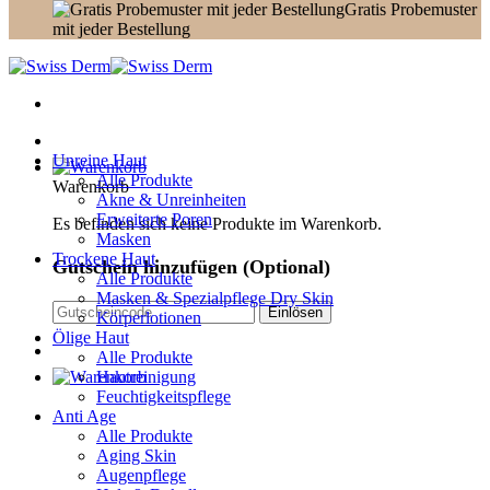
Gratis Probemuster
mit jeder Bestellung
Unreine Haut
Alle Produkte
Warenkorb
Akne & Unreinheiten
Erweiterte Poren
Es befinden sich keine Produkte im Warenkorb.
Masken
Trockene Haut
Gutschein hinzufügen
(Optional)
Alle Produkte
Masken & Spezialpflege Dry Skin
Körperlotionen
Ölige Haut
Alle Produkte
Hautreinigung
Feuchtigkeitspflege
Anti Age
Alle Produkte
Aging Skin
Augenpflege