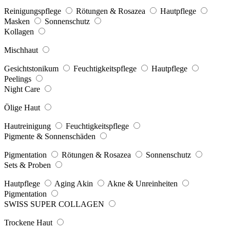
Reinigungspflege
Rötungen & Rosazea
Hautpflege
Masken
Sonnenschutz
Kollagen
Mischhaut
Gesichtstonikum
Feuchtigkeitspflege
Hautpflege
Peelings
Night Care
Ölige Haut
Hautreinigung
Feuchtigkeitspflege
Pigmente & Sonnenschäden
Pigmentation
Rötungen & Rosazea
Sonnenschutz
Sets & Proben
Hautpflege
Aging Akin
Akne & Unreinheiten
Pigmentation
SWISS SUPER COLLAGEN
Trockene Haut