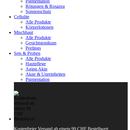
Pigmentation
Rötungen & Rosazea
Sonnenschutz
Cellulite
Alle Produkte
Körperlotionen
Mischhaut
Alle Produkte
Gesichtstonikum
Peelings
Sets & Proben
Alle Produkte
Hautpflege
Aging Akin
Akne & Unreinheiten
Pigmentation
Kostenfreier Versand ab einem 99 CHF Bestellwert