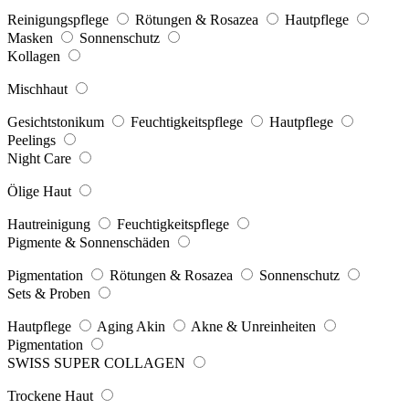
Reinigungspflege
Rötungen & Rosazea
Hautpflege
Masken
Sonnenschutz
Kollagen
Mischhaut
Gesichtstonikum
Feuchtigkeitspflege
Hautpflege
Peelings
Night Care
Ölige Haut
Hautreinigung
Feuchtigkeitspflege
Pigmente & Sonnenschäden
Pigmentation
Rötungen & Rosazea
Sonnenschutz
Sets & Proben
Hautpflege
Aging Akin
Akne & Unreinheiten
Pigmentation
SWISS SUPER COLLAGEN
Trockene Haut