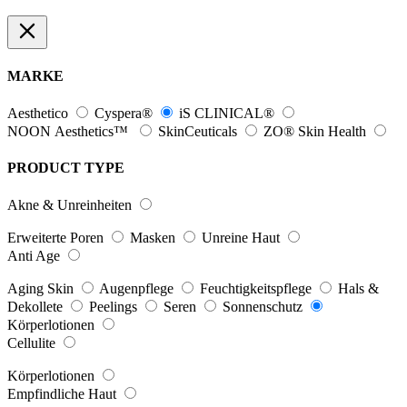
MARKE
Aesthetico
Cyspera®
iS CLINICAL®
NOON Aesthetics™
SkinCeuticals
ZO® Skin Health
PRODUCT TYPE
Akne & Unreinheiten
Erweiterte Poren
Masken
Unreine Haut
Anti Age
Aging Skin
Augenpflege
Feuchtigkeitspflege
Hals &
Dekollete
Peelings
Seren
Sonnenschutz
Körperlotionen
Cellulite
Körperlotionen
Empfindliche Haut