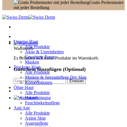
Gratis Probemuster
mit jeder Bestellung
Unreine Haut
Alle Produkte
Warenkorb
Akne & Unreinheiten
Erweiterte Poren
Es befinden sich keine Produkte im Warenkorb.
Masken
Trockene Haut
Gutschein hinzufügen
(Optional)
Alle Produkte
Masken & Spezialpflege Dry Skin
Körperlotionen
Ölige Haut
Alle Produkte
Hautreinigung
Feuchtigkeitspflege
Anti Age
Alle Produkte
Aging Skin
Augenpflege