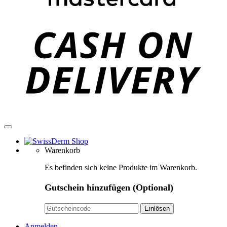
C
D
Warenkorb
Es befinden sich keine Produkte im Warenkorb.
Gutschein hinzufügen
(Optional)
Anmelden