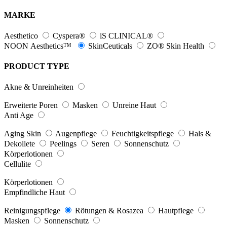
MARKE
Aesthetico
Cyspera®
iS CLINICAL®
NOON Aesthetics™
SkinCeuticals
ZO® Skin Health
PRODUCT TYPE
Akne & Unreinheiten
Erweiterte Poren
Masken
Unreine Haut
Anti Age
Aging Skin
Augenpflege
Feuchtigkeitspflege
Hals &
Dekollete
Peelings
Seren
Sonnenschutz
Körperlotionen
Cellulite
Körperlotionen
Empfindliche Haut
Reinigungspflege
Rötungen & Rosazea
Hautpflege
Masken
Sonnenschutz