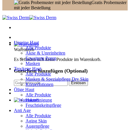
Gratis Probemuster
mit jeder Bestellung
Unreine Haut
Alle Produkte
Warenkorb
Akne & Unreinheiten
Erweiterte Poren
Es befinden sich keine Produkte im Warenkorb.
Masken
Trockene Haut
Gutschein hinzufügen
(Optional)
Alle Produkte
Masken & Spezialpflege Dry Skin
Körperlotionen
Ölige Haut
Alle Produkte
Hautreinigung
Feuchtigkeitspflege
Anti Age
Alle Produkte
Aging Skin
Augenpflege