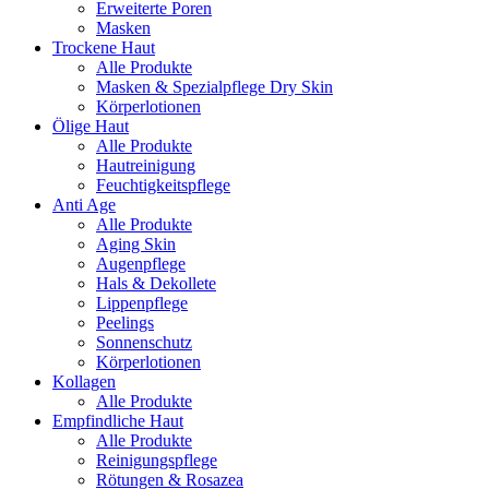
Erweiterte Poren
Masken
Trockene Haut
Alle Produkte
Masken & Spezialpflege Dry Skin
Körperlotionen
Ölige Haut
Alle Produkte
Hautreinigung
Feuchtigkeitspflege
Anti Age
Alle Produkte
Aging Skin
Augenpflege
Hals & Dekollete
Lippenpflege
Peelings
Sonnenschutz
Körperlotionen
Kollagen
Alle Produkte
Empfindliche Haut
Alle Produkte
Reinigungspflege
Rötungen & Rosazea