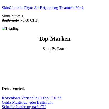
SkinCeuticals Phyto A+ Brightening Treatment 30ml
SkinCeuticals
,
Ursprünglicher
Aktueller
81.00
CHF
76.00
CHF
Preis
Preis
war:
ist:
81.00 CHF
76.00 CHF.
Top-Marken
Shop By Brand
Deine Vorteile
Kostenloser Versand in CH ab CHF 99
Gratis Muster zu jeder Bestellung
Schnelle Lieferung nach CH