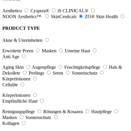
Aesthetico
Cyspera®
iS CLINICAL®
NOON Aesthetics™
SkinCeuticals
ZO® Skin Health
PRODUCT TYPE
Akne & Unreinheiten
Erweiterte Poren
Masken
Unreine Haut
Anti Age
Aging Skin
Augenpflege
Feuchtigkeitspflege
Hals &
Dekollete
Peelings
Seren
Sonnenschutz
Körperlotionen
Cellulite
Körperlotionen
Empfindliche Haut
Reinigungspflege
Rötungen & Rosazea
Hautpflege
Masken
Sonnenschutz
Kollagen