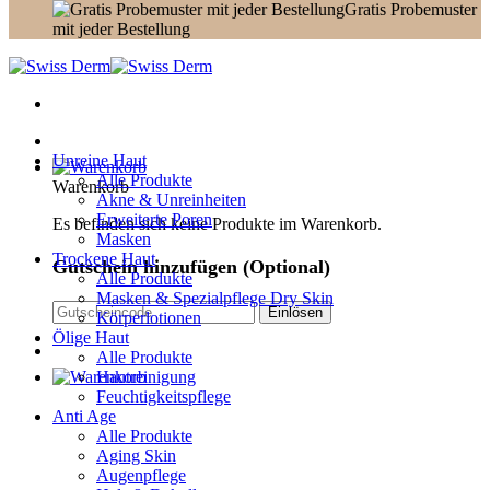
Gratis Probemuster
mit jeder Bestellung
Unreine Haut
Alle Produkte
Warenkorb
Akne & Unreinheiten
Erweiterte Poren
Es befinden sich keine Produkte im Warenkorb.
Masken
Trockene Haut
Gutschein hinzufügen
(Optional)
Alle Produkte
Masken & Spezialpflege Dry Skin
Körperlotionen
Ölige Haut
Alle Produkte
Hautreinigung
Feuchtigkeitspflege
Anti Age
Alle Produkte
Aging Skin
Augenpflege