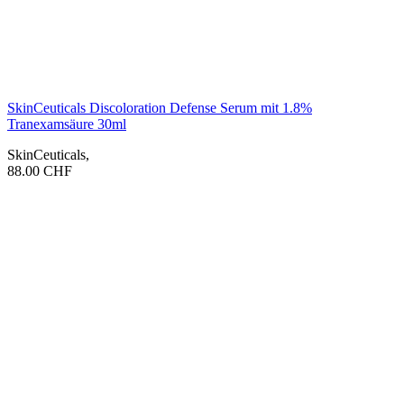
SkinCeuticals Discoloration Defense Serum mit 1.8%
Tranexamsäure 30ml
SkinCeuticals
,
88.00
CHF