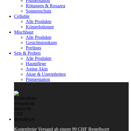
Pigmentation
Rötungen & Rosazea
Sonnenschutz
Cellulite
Alle Produkte
Körperlotionen
Mischhaut
Alle Produkte
Gesichtstonikum
Peelings
Sets & Proben
Alle Produkte
Hautpflege
Aging Akin
Akne & Unreinheiten
Pigmentation
Kostenfreier Versand ab einem 99 CHF Bestellwert