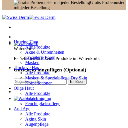
Gratis Probemuster
mit jeder Bestellung
Unreine Haut
Alle Produkte
Warenkorb
Akne & Unreinheiten
Erweiterte Poren
Es befinden sich keine Produkte im Warenkorb.
Masken
Trockene Haut
Gutschein hinzufügen
(Optional)
Alle Produkte
Masken & Spezialpflege Dry Skin
Körperlotionen
Ölige Haut
Alle Produkte
Hautreinigung
Feuchtigkeitspflege
Anti Age
Alle Produkte
Aging Skin
Augenpflege