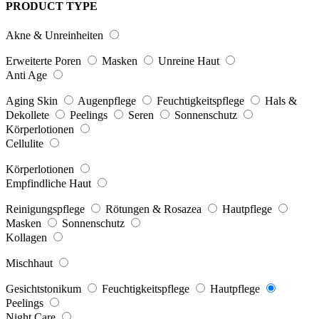
PRODUCT TYPE
Akne & Unreinheiten
Erweiterte Poren
Masken
Unreine Haut
Anti Age
Aging Skin
Augenpflege
Feuchtigkeitspflege
Hals &
Dekollete
Peelings
Seren
Sonnenschutz
Körperlotionen
Cellulite
Körperlotionen
Empfindliche Haut
Reinigungspflege
Rötungen & Rosazea
Hautpflege
Masken
Sonnenschutz
Kollagen
Mischhaut
Gesichtstonikum
Feuchtigkeitspflege
Hautpflege
Peelings
Night Care