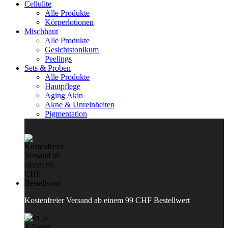
Cellulite
Alle Produkte
Körperlotionen
Mischhaut
Alle Produkte
Gesichtstonikum
Peelings
Sets & Proben
Alle Produkte
Hautpflege
Aging Akin
Akne & Unreinheiten
Pigmentation
Kostenfreier Versand ab einem 99 CHF Bestellwert