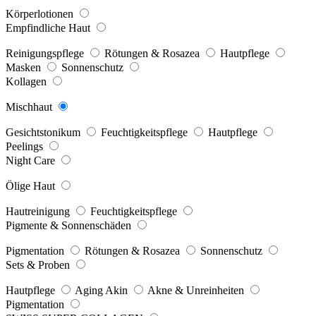
Körperlotionen
Empfindliche Haut
Reinigungspflege
Rötungen & Rosazea
Hautpflege
Masken
Sonnenschutz
Kollagen
Mischhaut
Gesichtstonikum
Feuchtigkeitspflege
Hautpflege
Peelings
Night Care
Ölige Haut
Hautreinigung
Feuchtigkeitspflege
Pigmente & Sonnenschäden
Pigmentation
Rötungen & Rosazea
Sonnenschutz
Sets & Proben
Hautpflege
Aging Akin
Akne & Unreinheiten
Pigmentation