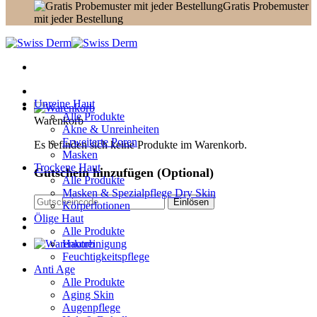
Gratis Probemuster
mit jeder Bestellung
Unreine Haut
Alle Produkte
Warenkorb
Akne & Unreinheiten
Erweiterte Poren
Es befinden sich keine Produkte im Warenkorb.
Masken
Trockene Haut
Gutschein hinzufügen
(Optional)
Alle Produkte
Masken & Spezialpflege Dry Skin
Körperlotionen
Ölige Haut
Alle Produkte
Hautreinigung
Feuchtigkeitspflege
Anti Age
Alle Produkte
Aging Skin
Augenpflege