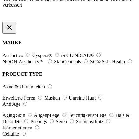
verbessert
MARKE
Aesthetico
Cyspera®
iS CLINICAL®
NOON Aesthetics™
SkinCeuticals
ZO® Skin Health
PRODUCT TYPE
Akne & Unreinheiten
Erweiterte Poren
Masken
Unreine Haut
Anti Age
Aging Skin
Augenpflege
Feuchtigkeitspflege
Hals &
Dekollete
Peelings
Seren
Sonnenschutz
Körperlotionen
Cellulite