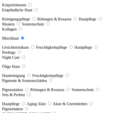
Körperlotionen
Empfindliche Haut
Reinigungspflege
Rötungen & Rosazea
Hautpflege
Masken
Sonnenschutz
Kollagen
Mischhaut
Gesichtstonikum
Feuchtigkeitspflege
Hautpflege
Peelings
Night Care
Ölige Haut
Hautreinigung
Feuchtigkeitspflege
Pigmente & Sonnenschäden
Pigmentation
Rötungen & Rosazea
Sonnenschutz
Sets & Proben
Hautpflege
Aging Akin
Akne & Unreinheiten
Pigmentation