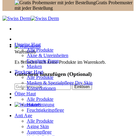
Gratis Probemuster
mit jeder Bestellung
Unreine Haut
Alle Produkte
Warenkorb
Akne & Unreinheiten
Erweiterte Poren
Es befinden sich keine Produkte im Warenkorb.
Masken
Trockene Haut
Gutschein hinzufügen
(Optional)
Alle Produkte
Masken & Spezialpflege Dry Skin
Körperlotionen
Ölige Haut
Alle Produkte
Hautreinigung
Feuchtigkeitspflege
Anti Age
Alle Produkte
Aging Skin
Augenpflege