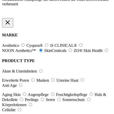
verbessert
MARKE
Aesthetico
Cyspera®
iS CLINICAL®
NOON Aesthetics™
SkinCeuticals
ZO® Skin Health
PRODUCT TYPE
Akne & Unreinheiten
Erweiterte Poren
Masken
Unreine Haut
Anti Age
Aging Skin
Augenpflege
Feuchtigkeitspflege
Hals &
Dekollete
Peelings
Seren
Sonnenschutz
Körperlotionen
Cellulite