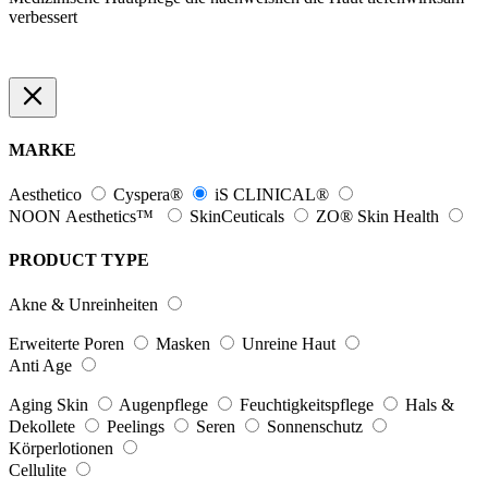
verbessert
MARKE
Aesthetico
Cyspera®
iS CLINICAL®
NOON Aesthetics™
SkinCeuticals
ZO® Skin Health
PRODUCT TYPE
Akne & Unreinheiten
Erweiterte Poren
Masken
Unreine Haut
Anti Age
Aging Skin
Augenpflege
Feuchtigkeitspflege
Hals &
Dekollete
Peelings
Seren
Sonnenschutz
Körperlotionen
Cellulite