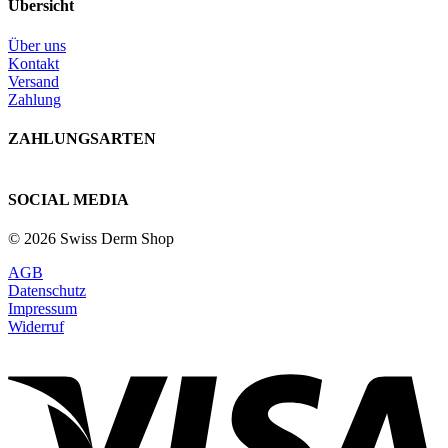
Übersicht
Über uns
Kontakt
Versand
Zahlung
ZAHLUNGSARTEN
SOCIAL MEDIA
© 2026 Swiss Derm Shop
AGB
Datenschutz
Impressum
Widerruf
V