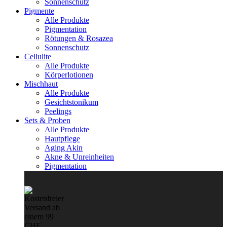
Sonnenschutz
Pigmente
Alle Produkte
Pigmentation
Rötungen & Rosazea
Sonnenschutz
Cellulite
Alle Produkte
Körperlotionen
Mischhaut
Alle Produkte
Gesichtstonikum
Peelings
Sets & Proben
Alle Produkte
Hautpflege
Aging Akin
Akne & Unreinheiten
Pigmentation