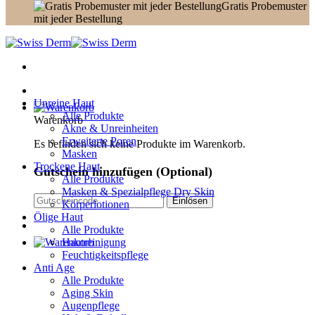
Gratis Probemuster
mit jeder Bestellung
Unreine Haut
Alle Produkte
Warenkorb
Akne & Unreinheiten
Erweiterte Poren
Es befinden sich keine Produkte im Warenkorb.
Masken
Trockene Haut
Gutschein hinzufügen
(Optional)
Alle Produkte
Masken & Spezialpflege Dry Skin
Körperlotionen
Ölige Haut
Alle Produkte
Hautreinigung
Feuchtigkeitspflege
Anti Age
Alle Produkte
Aging Skin
Augenpflege