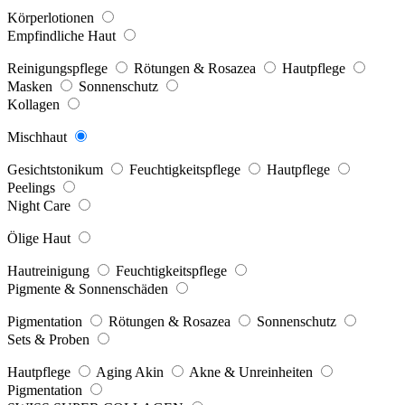
Körperlotionen
Empfindliche Haut
Reinigungspflege
Rötungen & Rosazea
Hautpflege
Masken
Sonnenschutz
Kollagen
Mischhaut
Gesichtstonikum
Feuchtigkeitspflege
Hautpflege
Peelings
Night Care
Ölige Haut
Hautreinigung
Feuchtigkeitspflege
Pigmente & Sonnenschäden
Pigmentation
Rötungen & Rosazea
Sonnenschutz
Sets & Proben
Hautpflege
Aging Akin
Akne & Unreinheiten
Pigmentation