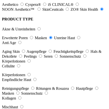
Aesthetico
Cyspera®
iS CLINICAL®
NOON Aesthetics™
SkinCeuticals
ZO® Skin Health
PRODUCT TYPE
Akne & Unreinheiten
Erweiterte Poren
Masken
Unreine Haut
Anti Age
Aging Skin
Augenpflege
Feuchtigkeitspflege
Hals &
Dekollete
Peelings
Seren
Sonnenschutz
Körperlotionen
Cellulite
Körperlotionen
Empfindliche Haut
Reinigungspflege
Rötungen & Rosazea
Hautpflege
Masken
Sonnenschutz
Kollagen
Mischhaut