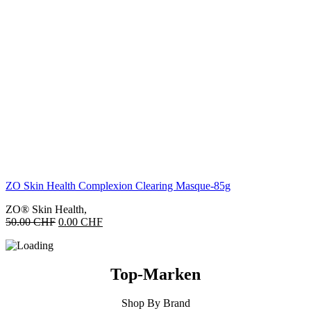
ZO Skin Health Complexion Clearing Masque-85g
ZO® Skin Health
,
Ursprünglicher
Aktueller
50.00
CHF
0.00
CHF
Preis
Preis
war:
ist:
50.00 CHF
0.00 CHF.
Top-Marken
Shop By Brand