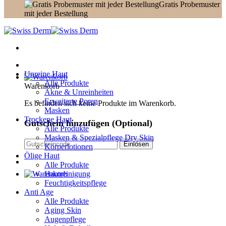
Gratis Probemuster
mit jeder Bestellung
Unreine Haut
Alle Produkte
Warenkorb
Akne & Unreinheiten
Erweiterte Poren
Es befinden sich keine Produkte im Warenkorb.
Masken
Trockene Haut
Gutschein hinzufügen
(Optional)
Alle Produkte
Masken & Spezialpflege Dry Skin
Körperlotionen
Ölige Haut
Alle Produkte
Hautreinigung
Feuchtigkeitspflege
Anti Age
Alle Produkte
Aging Skin
Augenpflege