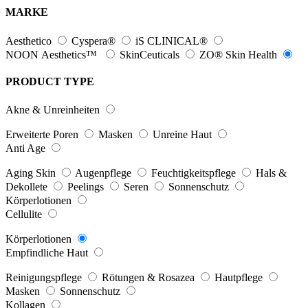
MARKE
Aesthetico
Cyspera®
iS CLINICAL®
NOON Aesthetics™
SkinCeuticals
ZO® Skin Health
PRODUCT TYPE
Akne & Unreinheiten
Erweiterte Poren
Masken
Unreine Haut
Anti Age
Aging Skin
Augenpflege
Feuchtigkeitspflege
Hals &
Dekollete
Peelings
Seren
Sonnenschutz
Körperlotionen
Cellulite
Körperlotionen
Empfindliche Haut
Reinigungspflege
Rötungen & Rosazea
Hautpflege
Masken
Sonnenschutz
Kollagen