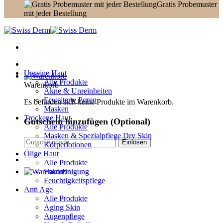
Gratis Probemuster
mit jeder Bestellung
Unreine Haut
Alle Produkte
Warenkorb
Akne & Unreinheiten
Erweiterte Poren
Es befinden sich keine Produkte im Warenkorb.
Masken
Trockene Haut
Gutschein hinzufügen
(Optional)
Alle Produkte
Masken & Spezialpflege Dry Skin
Körperlotionen
Ölige Haut
Alle Produkte
Hautreinigung
Feuchtigkeitspflege
Anti Age
Alle Produkte
Aging Skin
Augenpflege