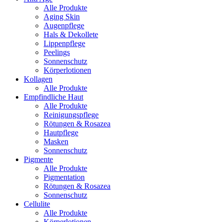
Alle Produkte
Aging Skin
Augenpflege
Hals & Dekollete
Lippenpflege
Peelings
Sonnenschutz
Körperlotionen
Kollagen
Alle Produkte
Empfindliche Haut
Alle Produkte
Reinigungspflege
Rötungen & Rosazea
Hautpflege
Masken
Sonnenschutz
Pigmente
Alle Produkte
Pigmentation
Rötungen & Rosazea
Sonnenschutz
Cellulite
Alle Produkte
Körperlotionen