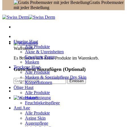
Gratis Probemuster
mit jeder Bestellung
Unreine Haut
Alle Produkte
Warenkorb
Akne & Unreinheiten
Erweiterte Poren
Es befinden sich keine Produkte im Warenkorb.
Masken
Trockene Haut
Gutschein hinzufügen
(Optional)
Alle Produkte
Masken & Spezialpflege Dry Skin
Körperlotionen
Ölige Haut
Alle Produkte
Hautreinigung
Feuchtigkeitspflege
Anti Age
Alle Produkte
Aging Skin
Augenpflege