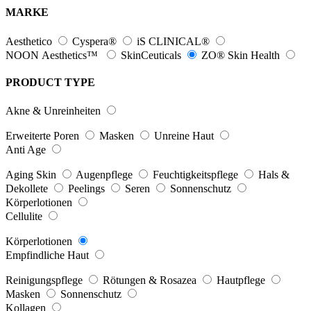
MARKE
Aesthetico
Cyspera®
iS CLINICAL®
NOON Aesthetics™
SkinCeuticals
ZO® Skin Health
PRODUCT TYPE
Akne & Unreinheiten
Erweiterte Poren
Masken
Unreine Haut
Anti Age
Aging Skin
Augenpflege
Feuchtigkeitspflege
Hals &
Dekollete
Peelings
Seren
Sonnenschutz
Körperlotionen
Cellulite
Körperlotionen
Empfindliche Haut
Reinigungspflege
Rötungen & Rosazea
Hautpflege
Masken
Sonnenschutz
Kollagen