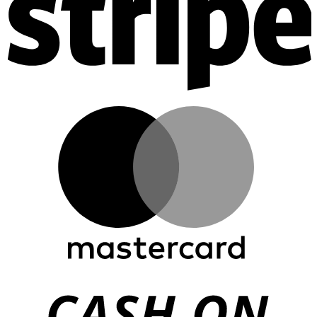
M
C
D