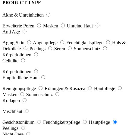
PRODUCT TYPE
Akne & Unreinheiten
Erweiterte Poren
Masken
Unreine Haut
Anti Age
Aging Skin
Augenpflege
Feuchtigkeitspflege
Hals &
Dekollete
Peelings
Seren
Sonnenschutz
Körperlotionen
Cellulite
Körperlotionen
Empfindliche Haut
Reinigungspflege
Rötungen & Rosazea
Hautpflege
Masken
Sonnenschutz
Kollagen
Mischhaut
Gesichtstonikum
Feuchtigkeitspflege
Hautpflege
Peelings
Night Care