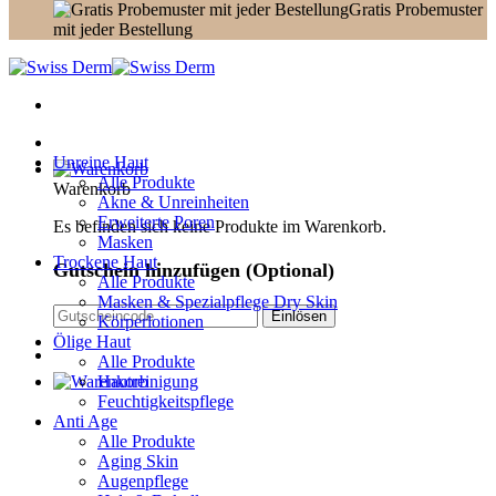
Gratis Probemuster
mit jeder Bestellung
Unreine Haut
Alle Produkte
Warenkorb
Akne & Unreinheiten
Erweiterte Poren
Es befinden sich keine Produkte im Warenkorb.
Masken
Trockene Haut
Gutschein hinzufügen
(Optional)
Alle Produkte
Masken & Spezialpflege Dry Skin
Körperlotionen
Ölige Haut
Alle Produkte
Hautreinigung
Feuchtigkeitspflege
Anti Age
Alle Produkte
Aging Skin
Augenpflege