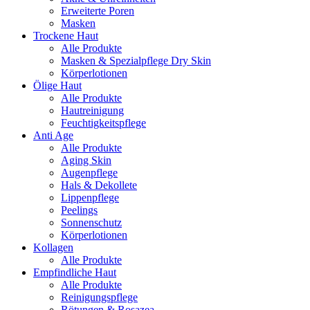
Erweiterte Poren
Masken
Trockene Haut
Alle Produkte
Masken & Spezialpflege Dry Skin
Körperlotionen
Ölige Haut
Alle Produkte
Hautreinigung
Feuchtigkeitspflege
Anti Age
Alle Produkte
Aging Skin
Augenpflege
Hals & Dekollete
Lippenpflege
Peelings
Sonnenschutz
Körperlotionen
Kollagen
Alle Produkte
Empfindliche Haut
Alle Produkte
Reinigungspflege
Rötungen & Rosazea