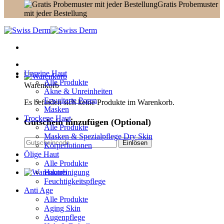
Gratis Probemuster
mit jeder Bestellung
Unreine Haut
Alle Produkte
Warenkorb
Akne & Unreinheiten
Erweiterte Poren
Es befinden sich keine Produkte im Warenkorb.
Masken
Trockene Haut
Gutschein hinzufügen
(Optional)
Alle Produkte
Masken & Spezialpflege Dry Skin
Körperlotionen
Ölige Haut
Alle Produkte
Hautreinigung
Feuchtigkeitspflege
Anti Age
Alle Produkte
Aging Skin
Augenpflege