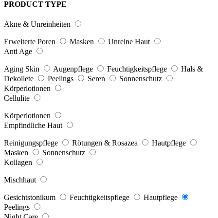
PRODUCT TYPE
Akne & Unreinheiten
Erweiterte Poren
Masken
Unreine Haut
Anti Age
Aging Skin
Augenpflege
Feuchtigkeitspflege
Hals &
Dekollete
Peelings
Seren
Sonnenschutz
Körperlotionen
Cellulite
Körperlotionen
Empfindliche Haut
Reinigungspflege
Rötungen & Rosazea
Hautpflege
Masken
Sonnenschutz
Kollagen
Mischhaut
Gesichtstonikum
Feuchtigkeitspflege
Hautpflege
Peelings
Night Care