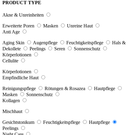
PRODUCT TYPE
Akne & Unreinheiten
Erweiterte Poren
Masken
Unreine Haut
Anti Age
Aging Skin
Augenpflege
Feuchtigkeitspflege
Hals &
Dekollete
Peelings
Seren
Sonnenschutz
Körperlotionen
Cellulite
Körperlotionen
Empfindliche Haut
Reinigungspflege
Rötungen & Rosazea
Hautpflege
Masken
Sonnenschutz
Kollagen
Mischhaut
Gesichtstonikum
Feuchtigkeitspflege
Hautpflege
Peelings
Night Care