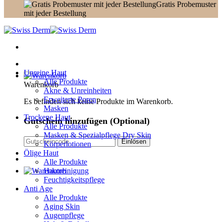
Gratis Probemuster
mit jeder Bestellung
Unreine Haut
Alle Produkte
Warenkorb
Akne & Unreinheiten
Erweiterte Poren
Es befinden sich keine Produkte im Warenkorb.
Masken
Trockene Haut
Gutschein hinzufügen
(Optional)
Alle Produkte
Masken & Spezialpflege Dry Skin
Körperlotionen
Ölige Haut
Alle Produkte
Hautreinigung
Feuchtigkeitspflege
Anti Age
Alle Produkte
Aging Skin
Augenpflege