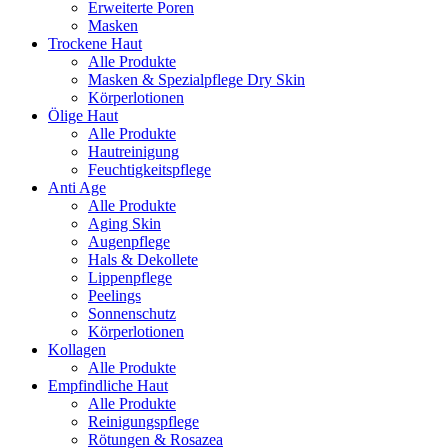
Erweiterte Poren
Masken
Trockene Haut
Alle Produkte
Masken & Spezialpflege Dry Skin
Körperlotionen
Ölige Haut
Alle Produkte
Hautreinigung
Feuchtigkeitspflege
Anti Age
Alle Produkte
Aging Skin
Augenpflege
Hals & Dekollete
Lippenpflege
Peelings
Sonnenschutz
Körperlotionen
Kollagen
Alle Produkte
Empfindliche Haut
Alle Produkte
Reinigungspflege
Rötungen & Rosazea