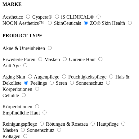
MARKE
Aesthetico
Cyspera®
iS CLINICAL®
NOON Aesthetics™
SkinCeuticals
ZO® Skin Health
PRODUCT TYPE
Akne & Unreinheiten
Erweiterte Poren
Masken
Unreine Haut
Anti Age
Aging Skin
Augenpflege
Feuchtigkeitspflege
Hals &
Dekollete
Peelings
Seren
Sonnenschutz
Körperlotionen
Cellulite
Körperlotionen
Empfindliche Haut
Reinigungspflege
Rötungen & Rosazea
Hautpflege
Masken
Sonnenschutz
Kollagen