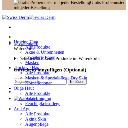
Gratis Probemuster
mit jeder Bestellung
Unreine Haut
Alle Produkte
Warenkorb
Akne & Unreinheiten
Erweiterte Poren
Es befinden sich keine Produkte im Warenkorb.
Masken
Trockene Haut
Gutschein hinzufügen
(Optional)
Alle Produkte
Masken & Spezialpflege Dry Skin
Körperlotionen
Ölige Haut
Alle Produkte
Hautreinigung
Feuchtigkeitspflege
Anti Age
Alle Produkte
Aging Skin
Augenpflege